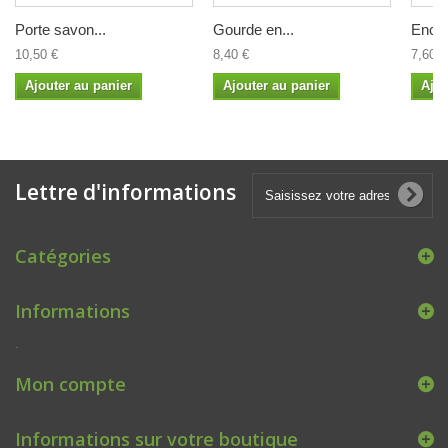
Porte savon...
Gourde en...
Encen
10,50 €
8,40 €
7,60 €
Ajouter au panier
Ajouter au panier
Ajou
Lettre d'informations
Catégories
Informations
.
Mon compte
Informations sur votre boutique