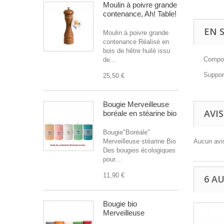
Moulin à poivre grande
contenance, Ah! Table!
EN 
Moulin à poivre grande
contenance Réalisé en
bois de hêtre huilé issu
Compos
de...
Support
25,50 €
Bougie Merveilleuse
AVIS
boréale en stéarine bio
Bougie"Boréale"
Merveilleuse stéarine Bio
Aucun avis
Des bougies écologiques
pour...
11,90 €
6 A
Bougie bio
Merveilleuse