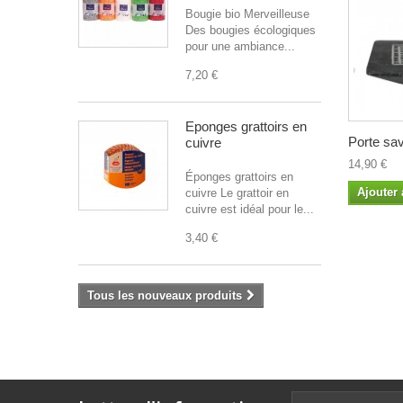
Bougie bio Merveilleuse
Des bougies écologiques
pour une ambiance...
7,20 €
Éponges grattoirs en
Porte sav
cuivre
14,90 €
Éponges grattoirs en
Ajouter 
cuivre Le grattoir en
cuivre est idéal pour le...
3,40 €
Tous les nouveaux produits