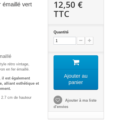
12,50 €
 émaillé vert
TTC
Quantité
maillé
yle rétro vintage,
on en fer émaillé.
Ajouter au
, il est également
panier
, alliant esthétique et
ement.
 2.7 cm de hauteur
Ajouter à ma liste
d'envies