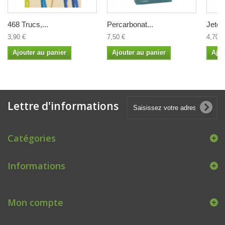
468 Trucs,...
Percarbonat...
Jeton
3,90 €
7,50 €
4,70 €
Ajouter au panier
Ajouter au panier
Ajou
Lettre d'informations
Catégories
Informations
.
Mon compte