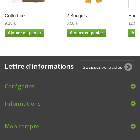
Coffret de...
2 Bougies...
Bougi
9,10 €
8,50 €
12,90 
Ajouter au panier
Ajouter au panier
Ajou
Lettre d'informations
Catégories
Informations
.
Mon compte