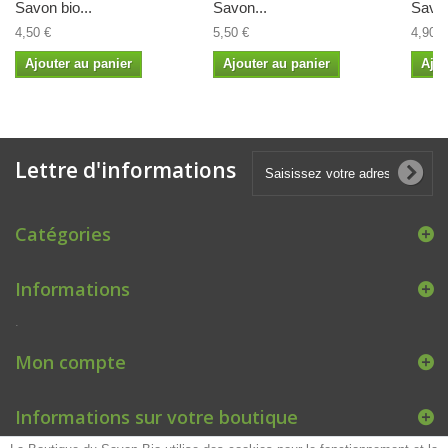
Savon bio...
Savon...
Savon
4,50 €
5,50 €
4,90 €
Ajouter au panier
Ajouter au panier
Ajou
Lettre d'informations
Catégories
Informations
.
Mon compte
Informations sur votre boutique