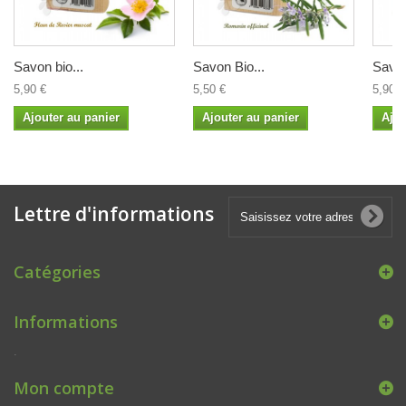
Savon bio...
Savon Bio...
Savon
5,90 €
5,50 €
5,90 €
Ajouter au panier
Ajouter au panier
Ajou
Lettre d'informations
Catégories
Informations
.
Mon compte