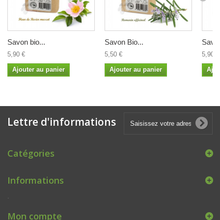
Savon bio...
Savon Bio...
Savon
5,90 €
5,50 €
5,90 €
Ajouter au panier
Ajouter au panier
Ajou
Lettre d'informations
Catégories
Informations
.
Mon compte