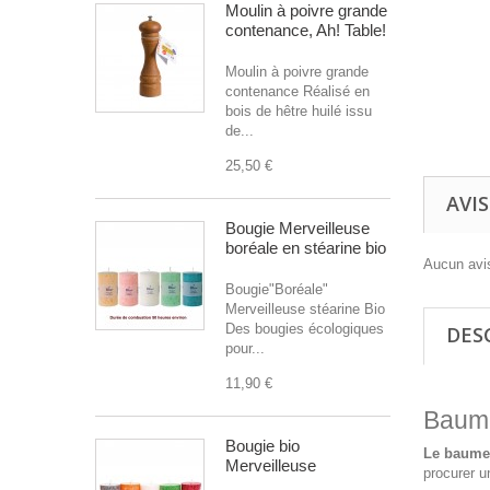
Moulin à poivre grande
contenance, Ah! Table!
Moulin à poivre grande
contenance Réalisé en
bois de hêtre huilé issu
de...
25,50 €
AVIS
Bougie Merveilleuse
boréale en stéarine bio
Aucun avis
Bougie"Boréale"
Merveilleuse stéarine Bio
Des bougies écologiques
DES
pour...
11,90 €
Baume
Bougie bio
Le baume 
Merveilleuse
procurer u