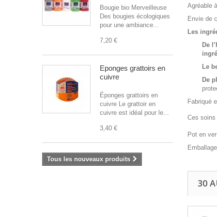
Agréable à
Bougie bio Merveilleuse
Des bougies écologiques
Envie de 
pour une ambiance...
Les ingré
7,20 €
De l’
ingré
Le b
Éponges grattoirs en
cuivre
De pl
prote
Éponges grattoirs en
Fabriqué e
cuivre Le grattoir en
cuivre est idéal pour le...
Ces soins
3,40 €
Pot en ver
Emballage
Tous les nouveaux produits
30 