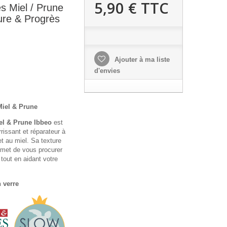
5,90 €
TTC
s Miel / Prune
ture & Progrès
Ajouter à ma liste
d'envies
Miel & Prune
el & Prune Ibbeo
est
rrissant et réparateur à
et au miel. Sa texture
rmet de vous procurer
 tout en aidant votre
 verre