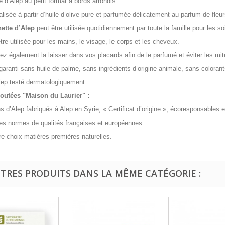
 d’Alep au petit format à bords arrondis.
éalisée à partir d’huile d’olive pure et parfumée délicatement au parfum de fle
ette d’Alep
peut être utilisée quotidiennement par toute la famille pour les s
être utilisée pour les mains, le visage, le corps et les cheveux.
z également la laisser dans vos placards afin de le parfumé et éviter les mit
aranti sans huile de palme, sans ingrédients d’origine animale, sans coloran
lep testé dermatologiquement.
joutées
"Maison du Laurier"
:
 d’Alep fabriqués à Alep en Syrie, « Certificat d’origine », écoresponsables 
es normes de qualités françaises et européennes.
re choix matières premières naturelles.
UTRES PRODUITS DANS LA MÊME CATÉGORIE :