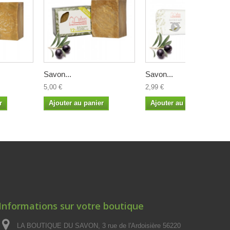
Savon...
Savon...
5,00 €
2,99 €
r
Ajouter au panier
Ajouter au panier
Informations sur votre boutique
LA BOUTIQUE DU SAVON, 3 rue de l'Ardoisière 56220