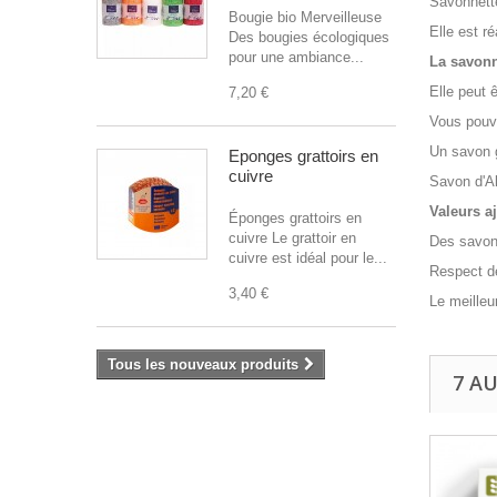
Savonnette
Bougie bio Merveilleuse
Elle est r
Des bougies écologiques
pour une ambiance...
La savonn
Elle peut 
7,20 €
Vous pouve
Un savon g
Éponges grattoirs en
cuivre
Savon d'A
Valeurs a
Éponges grattoirs en
cuivre Le grattoir en
Des savons
cuivre est idéal pour le...
Respect d
3,40 €
Le meilleu
Tous les nouveaux produits
7 A