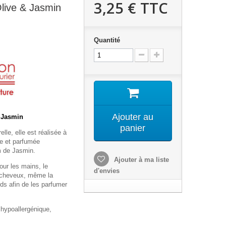
3,25 €
TTC
live & Jasmin
Quantité
Ajouter au
 Jasmin
panier
elle, elle est réalisée à
ure et parfumée
m de Jasmin.
Ajouter à ma liste
pour les mains, le
d'envies
s cheveux, même la
ds afin de les parfumer
hypoallergénique,