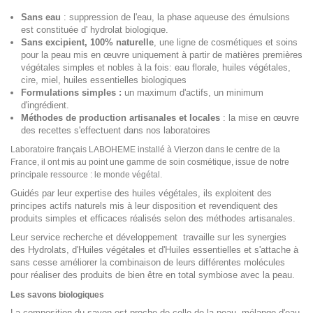
Sans eau
: suppression de l'eau, la phase aqueuse des émulsions
est constituée d' hydrolat biologique.
Sans excipient, 100% naturelle
, une ligne de cosmétiques et soins
pour la peau mis en œuvre uniquement à partir de matières premières
végétales simples et nobles à la fois: eau florale, huiles végétales,
cire, miel, huiles essentielles biologiques
Formulations simples :
un maximum d'actifs, un minimum
d'ingrédient.
Méthodes de production artisanales et locales
: la mise en œuvre
des recettes s'effectuent dans nos laboratoires
Laboratoire français LABOHEME installé à Vierzon dans le centre de la
France, il ont mis au point une gamme de soin cosmétique, issue de notre
principale ressource : le monde végétal.
Guidés par leur expertise des huiles végétales, ils exploitent des
principes actifs naturels mis à leur disposition et revendiquent des
produits simples et efficaces réalisés selon des méthodes artisanales.
Leur service recherche et développement travaille sur les synergies
des Hydrolats, d'Huiles végétales et d'Huiles essentielles et s'attache à
sans cesse améliorer la combinaison de leurs différentes molécules
pour réaliser des produits de bien être en total symbiose avec la peau.
Les savons biologiques
La composition du savon est proche de celle de la peau, mélange d'eau